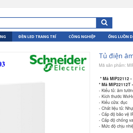
ỤNG
ĐÈN LED TRANG TRÍ
CÔNG NGHIỆP
ỐNG LUỒN D
Tủ điện âm
Mã sản phẩm: MI
* Mã MIP22112 -
* Mã MIP22112T 
- Kiểu tủ: âm tườ
- Kích thước WxH
- Kiểu cửa: đục
- Chất liệu tủ: N
- Cấp độ bảo vệ I
- Cấp độ chống va
- Mức độ chịu nh