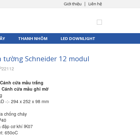
|
Giới thiệu
Liên hệ
ÂY
THANH NHÔM
LED DOWNLIGHT
 tường Schneider 12 modul
P22112
 Cánh cửa mầu trắng
- Cánh cửa mầu ghi mờ
ng
xD -:- 294 x 252 x 98 mm
hựa chống cháy
P40
 đập cơ khí IK07
iệt: 650oC