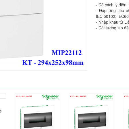
- Độ cách ly điện
- Đáp ứng tiêu c
IEC 50102; IEC6
- Nhập khẩu từ L
- Đối tượng lắp đặ
ại