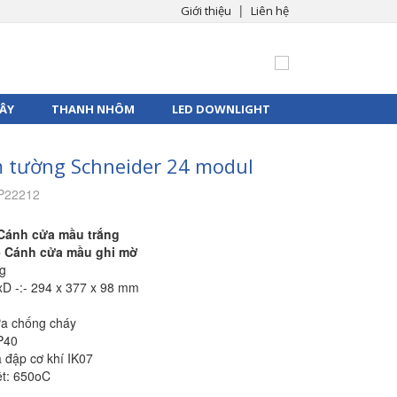
|
Giới thiệu
Liên hệ
ÂY
THANH NHÔM
LED DOWNLIGHT
 tường Schneider 24 modul
P22212
 Cánh cửa mầu trắng
- Cánh cửa mầu ghi mờ
ng
xD -:- 294 x 377 x 98 mm
hựa chống cháy
P40
 đập cơ khí IK07
iệt: 650oC