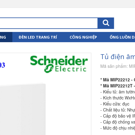
ỤNG
ĐÈN LED TRANG TRÍ
CÔNG NGHIỆP
ỐNG LUỒN D
Tủ điện âm
Mã sản phẩm: MI
* Mã MIP22212 -
* Mã MIP22212T 
- Kiểu tủ: âm tườ
- Kích thước WxH
- Kiểu cửa: đục
- Chất liệu tủ: N
- Cấp độ bảo vệ I
- Cấp độ chống va
- Mức độ chịu nh