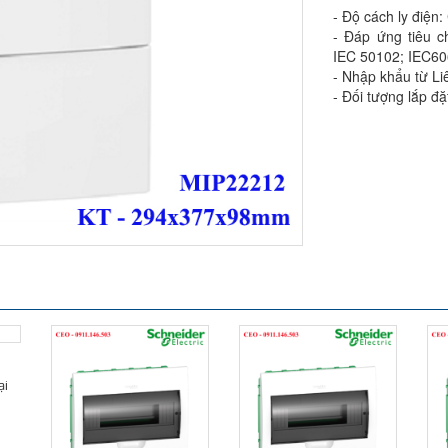
- Độ cách ly điện
- Đáp ứng tiêu c
IEC 50102; IEC6
- Nhập khẩu từ L
- Đối tượng lắp đặ
ại