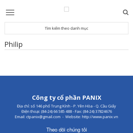
Tìm kiếm theo danh mục
Philip
Công ty cổ phần PANIX
Địa chỉ: số 146 phố Trung Kính - P. Yên Hòa - Q. Cầu Giấy
Điện thoại: (84-24) 66 585 488 - Fax: (84-24) 37824676
Email: ctpanix@gmail.com - Website: http://www.panix.vn
Theo dõi chúng tôi